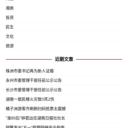
湘商
投资
民生
文化
旅游
近期文章
株洲市委书记再为新人证婚
永州市委管理干部任前公示公告
长沙市委管理干部任前公示公告
湖南一居民楼火灾致5死2伤
橘子洲游客齐刷刷扫码抢票太震撼
“准80后”钟君出任湖南日报社社长
网警发出“五一”假期网络安全指南