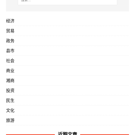
经济
贸易
政务
县市
社会
商业
湘商
投资
民生
文化
旅游
近期文章