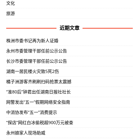
文化
旅游
近期文章
株洲市委书记再为新人证婚
永州市委管理干部任前公示公告
长沙市委管理干部任前公示公告
湖南一居民楼火灾致5死2伤
橘子洲游客齐刷刷扫码抢票太震撼
“准80后”钟君出任湖南日报社社长
网警发出“五一”假期网络安全指南
中消协发布“五一”消费提示
“探店”网红白冰偷税超900万元被查
永州娘家人现场助威