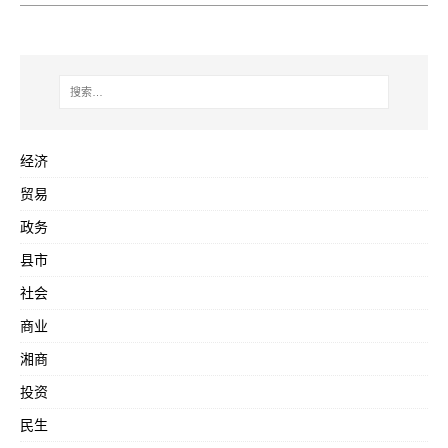
经济
贸易
政务
县市
社会
商业
湘商
投资
民生