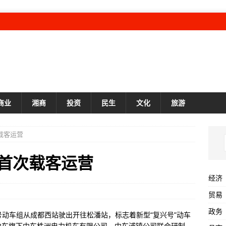
商业
湘商
投资
民生
文化
旅游
载客运营
”首次载客运营
经济
贸易
政务
兴号动车组从成都西站驶出开往松潘站，标志着新型“复兴号”动车
中车旗下中车株洲电力机车有限公司、中车浦镇公司联合研制。