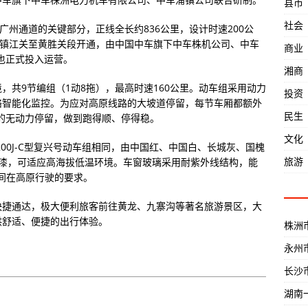
县市
社会
广州通道的关键部分，正线全长约836公里，设计时速200公
路镇江关至黄胜关段开通，由中国中车旗下中车株机公司、中车
商业
组也正式投入运营。
湘商
，共9节编组（1动8拖），最高时速160公里。动车组采用动力
投资
络智能化监控。为应对高原线路的大坡道停留，每节车厢都额外
民生
的无动力停留，做到跑得顺、停得稳。
文化
00J-C型复兴号动车组相同，由中国红、中国白、长城灰、国槐
旅游
油漆，可适应高海拔低温环境。车窗玻璃采用耐紫外线结构，能
间在高原行驶的要求。
快捷通达，极大便利旅客前往黄龙、九寨沟等著名旅游景区，大
供舒适、便捷的出行体验。
株洲
永州
长沙
湖南