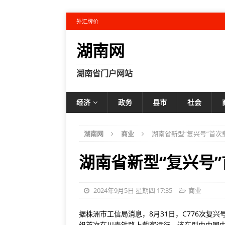
外汇牌价
湖南网
湖南省门户网站
经济
政务
县市
社会
湖南网
商业
湖南省新型“复兴号”首次
湖南省新型“复兴号
2024年9月5日 星期四 17:35
商业
据株洲市工信局消息，8月31日，C776次复
组首次在川青铁路上载客运行。该车型由中国