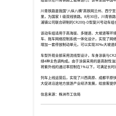
川青铁路是我国“八纵八横”高铁网兰州、西宁至
里，为国家Ⅰ级双线铁路。8月30日，川青铁
浦镇公司联合研制的CR200J-D型复兴号动车
该动车组适用于高海拔、多隧道、大坡道等环境
车、拖车网络控制系统一体化设计，实现了网
增加一套停放制动单元，可以实现30‰大坡道
车型外观全部采用流线型设计，车身涂装与CR2
绿4种主色调构成。由于涂装采用的是高耐性
将紫外线的通过率控制在1%以下，可满足长时
列车上线运营后，实现了川西高原、成都平原
大促进沿途地方旅游产业经济发展，给旅客提
信息来源：株洲市工信局