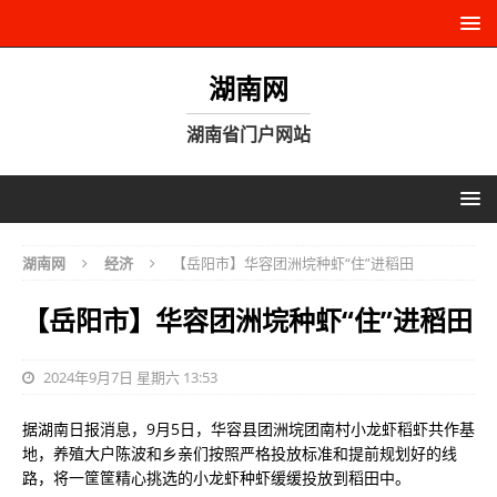
湖南网
湖南省门户网站
湖南网
经济
【岳阳市】华容团洲垸种虾“住”进稻田
【岳阳市】华容团洲垸种虾“住”进稻田
2024年9月7日 星期六 13:53
据湖南日报消息，9月5日，华容县团洲垸团南村小龙虾稻虾共作基
地，养殖大户陈波和乡亲们按照严格投放标准和提前规划好的线
路，将一筐筐精心挑选的小龙虾种虾缓缓投放到稻田中。