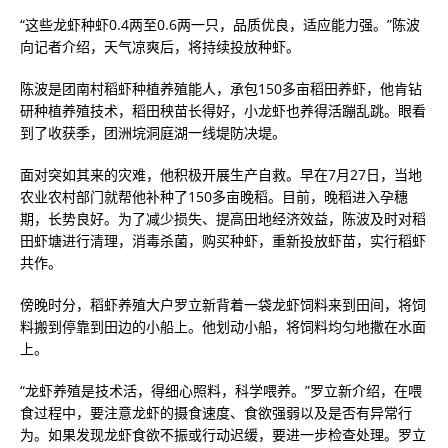
“这些龙虾种虾0.4两至0.6两一只，品质优良，适应能力强。”陈波
向记者介绍，天气凉爽后，将持续投放种虾。
陈波是团南村稻虾种植养殖能人，承包150多亩稻田养虾，他肯钻
研种植养殖技术，稻田秧苗长得好，小龙虾也养得活蹦乱跳。眼看
到了收获季，团洲垸洞庭湖一线堤防决堤。
面对突如其来的灾难，他积极开展生产自救。早在7月27日，当地
农业农村部门就帮他补种了150多亩晚稻。目前，晚稻进入孕穗
期，长势良好。为了减少损失、提高田地经济效益，陈波及时对稻
田虾塘进行清理，消毒杀菌，购买种虾，重新投放虾苗，实行稻虾
共作。
傍晚时分，稻虾养殖大户罗立新背着一袋龙虾饲料来到田间，将饲
料搬到停靠到田边的小船上。他划动小船，将饲料均匀地撒在水面
上。
“龙虾养殖是技术活，得细心照料，科学喂养。”罗立新介绍，在喂
食过程中，要注意龙虾的摄食速度、食欲强弱以及是否有异常行
为。如果发现龙虾食欲不振或行动迟缓，要进一步检查处理。罗立