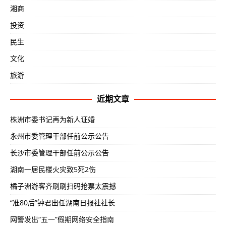
湘商
投资
民生
文化
旅游
近期文章
株洲市委书记再为新人证婚
永州市委管理干部任前公示公告
长沙市委管理干部任前公示公告
湖南一居民楼火灾致5死2伤
橘子洲游客齐刷刷扫码抢票太震撼
“准80后”钟君出任湖南日报社社长
网警发出“五一”假期网络安全指南