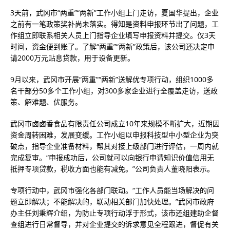
3天前，武冈市“两重”“两新”工作小组上门走访，夏国华提出，企业
之前有一笔政策奖补尚未落实。得知是资料申报环节出了问题，工
作组立即联系相关人员上门指导企业填写申报资料并提交。仅3天
时间，资金便到账了。了解“两重”“两新”政策后，该公司还决定申
请2000万元贴息贷款，用于设备更新。
9月以来，武冈市开展“两重”“两新”送解优专项行动，组织1000多
名干部分50多个工作小组，对300多家企业进行全覆盖走访，送政
策、解难题、优服务。
武冈市卤卤香食品有限责任公司成立10年来规模不断扩大，近期因
资金周转困难，发展变缓。工作小组以申报科技型中小型企业为突
破点，指导企业准备材料，帮其对接上级部门进行评估，一周内就
完成复审。“申报成功后，公司就可以向银行申请知识价值信用无
抵押专项贷款，税收方面也能有减免。”公司负责人董晓阳表示。
专项行动中，武冈市强化各部门联动。“工作人员能当场解决的问
题立即解决；不能解决的，联动相关部门加快处理。”武冈市政府
办主任刘秉辉介绍，为防止专项行动浮于形式，该市还组建助企督
查组进行日常督导，并对企业提交的诉求意见全程跟进，督促有关