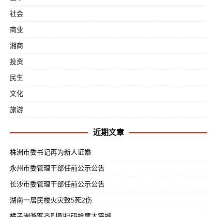
社会
商业
湘商
投资
民生
文化
旅游
近期文章
株洲市委书记再为新人证婚
永州市委管理干部任前公示公告
长沙市委管理干部任前公示公告
湖南一居民楼火灾致5死2伤
橘子洲游客齐刷刷扫码抢票太震撼