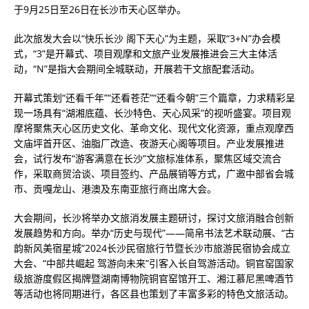
于9月25日至26日在长沙市天心区举办。
此次旅发大会以“快乐长沙 阁下天心”为主题，采取“3+N”办会模
式，“3”是开幕式、项目观摩和文旅产业发展推进会三大主体活
动，“N”是指大会期间全城联动，开展若干文旅配套活动。
开幕式策划“还看千年”“还看苍茫”“还看今朝”三个篇章，力求精彩呈
现一场具有“湖湘底蕴、长沙特色、天心风采”的视听盛宴。项目观
摩将聚焦天心区历史文化、革命文化、现代文化资源，重点观摩西
文庙坪首开区、油脂厂改造、夜游天心阁等项目。产业发展推进
会，试行发布“游客满意在长沙”文旅标准体系，聚焦区域交流合
作，采取商贸洽谈、项目签约、产品展销等方式，广邀中部省会城
市、贡嘎龙山、港澳及东南亚旅行商出席大会。
大会期间，长沙将举办文旅消发展主题研讨，探讨文旅消融合创新
发展趋势和方向。举办“历史与现代”——简帛书法艺术联动展、“古
韵新风美宿星城”2024长沙民宿旅行节暨长沙市旅游民宿协会成立
大会、“中部共崛起 驾游向未来”引客入长自驾游活动。铜官窑国家
级旅游度假区揭牌暨湖南博物院铜官窑馆开工、湘江慕尼黑啤酒节
等活动也将同期进行，各区县也策划了丰富多彩的特色文旅活动。