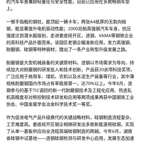
的汽车车身兼顾轻量化与安全性能，目前已应用在多款畅销车型
上。
一根手指粗的钢柱，能顶起一辆卡车；两张A4纸厚的无取向硅
钢，能显著提升电机驱动性能；2000兆帕高强钢汽车车身，抗压
强度达到潜水艇级别，走进娄底经开区，涟钢、VAMA等钢铁企业
的高科技产品扑面而来。该园区老钢企瞄准新应用，发力高强钢、
耐磨钢、硅钢等特种钢材，蹚出了一条产业转型升级发展之路。
耐磨钢是大型机械装备的关键原材料。涟钢以市场需求为导向，持
续加大对耐磨钢的研发投入和技术创新，产品获20余项科技奖项，
广泛应用于商用车、煤机、农机以及水泥生产装备等行业，其中薄
规格耐磨钢国内市场占有率稳居第一，达70%以上。今年8月，涟
钢参与的基于TiC调控的新一代耐磨钢技术及工程化应用、热连轧
机高精度非对称控制技术研发和应用等两项成果再获中国钢铁工业
协会、中国金属学会冶金科学技术奖一等奖。
作为促进电气产品升级换代的关键战略材料，硅钢制造流程复杂，
工艺难度高。娄底经开区钢企相继研发出多款新能源用硅钢，实现
了从单一基板供应向全流程高端硅钢制造的跨越。今年6月，湖南
省硅钢中试基地——涟钢硅钢检测与研发中心启用，发展生态加速