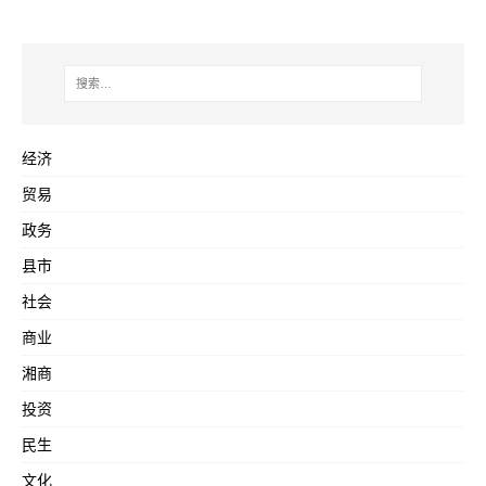
经济
贸易
政务
县市
社会
商业
湘商
投资
民生
文化