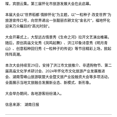
璨，宾朋云集。第三届怀化市旅游发展大会在此启幕。
本届大会以“世界稻都 情醉怀化”为主题，以“一粒种子 改变世界”为
旅游宣传口号，向世界递出一张靓丽农耕文化“金名片”，福地怀化
迎来万众瞩目的“高光时刻”。
大会开幕式上，大型远古情景秀《生命之河》拉开文艺演出帷幕。
随后，原创高庙文化秀《凤鸣起舞》、洪江印象诗意秀《明月青
山》、创意稻种回归秀《一粒种子的传说》等节目精彩上场，掀起
阵阵高潮。
本次大会持续至29日，安排了洪江市文旅推介、非遗购物节、第二
届高庙文化学术研讨会、2024年怀化市文化旅游产业发展推进
会、湖南雪峰山旅游联盟大会暨文旅产业投融资大会等多项活动，
全面展示当地文旅融合发展新业态、新模式、新形象。
大会举办期间，各地游客纷纷涌入。
信息来源： 湖南日报