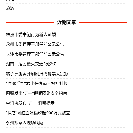
旅游
近期文章
株洲市委书记再为新人证婚
永州市委管理干部任前公示公告
长沙市委管理干部任前公示公告
湖南一居民楼火灾致5死2伤
橘子洲游客齐刷刷扫码抢票太震撼
“准80后”钟君出任湖南日报社社长
网警发出“五一”假期网络安全指南
中消协发布“五一”消费提示
“探店”网红白冰偷税超900万元被查
永州娘家人现场助威