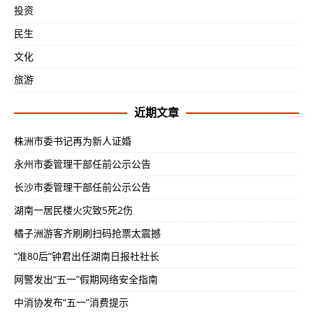
投资
民生
文化
旅游
近期文章
株洲市委书记再为新人证婚
永州市委管理干部任前公示公告
长沙市委管理干部任前公示公告
湖南一居民楼火灾致5死2伤
橘子洲游客齐刷刷扫码抢票太震撼
“准80后”钟君出任湖南日报社社长
网警发出“五一”假期网络安全指南
中消协发布“五一”消费提示