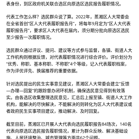
表身份，到区政府机关联合选区向原选区选民报告履职情况。
代表工作怎么样？选民群众说了算。2022年，蒸湘区人大常委会
在全省首创“区人大代表履职报告月”，将每年9月定为“区人大代表
履职报告月”，要求区人大代表在届内，须分期分批向原选区选民
至少报告一次履职情况。
选民群众通过评议、提问、建议等方式参与监督，各镇、街道人大
工作机构则根据反馈，对代表履职情况进行综合评价。评价划分为
“优秀、称职、基本称职、不称职”4个等级，记入代表履职档案，
作为评优评先、换届推荐的重要依据。
针对选民提出的民生实事意见建议，蒸湘区人大常委会建立“反馈
—办理—回复”的跟踪督办闭环机制，确保选民意见得到有效落
实。由各选区收集整理选民意见，汇总后上报至镇、街道人大工作
机构，能解决的尽快解决，不能解决的则转化为区人大代表建议或
者政府民生实事项目建议，推动解决、及时回复。
截至目前，蒸湘区已开展人大代表向选民履职报告84场次，140名
代表向原选区选民报告履职情况，累计为群众反映、解决基础设
施、人居环境整治、城市管理等方面共62个问题。