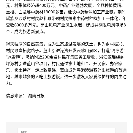
元，村集体经济超400万元。中药产业蓬勃发展，全县种植黄精、
重楼、白芨等中药材13000多亩，延长中药精深加工产业链。荆竹
瑶族乡沙落村村民赵礼晶带领村民探索中药材种植加工一体化，年
营收6000多万元。高山风电产业风生水起，建成并网发电风电场8
个，成为旅游新景点。
得天独厚的自然美景，成为生态旅游发展的沃土，也为乡村振兴、
村民致富拓宽路子。蓝山引进港资开发云冰山景区，打造“清凉游”
“冰雪游”，吸纳附近200余名村民在景区务工增收；湘江源瑶族乡
坪源村引进蓝山谷项目，村民通过拿土地租金、开民宿、办农家
乐、卖土特产，走上致富路。蓝山成为粤港澳游客外出旅游的首选
地，越来越多的人吃上旅游饭，进一步激发大家爱绿护绿的内生动
力。
信息来源： 湖南日报