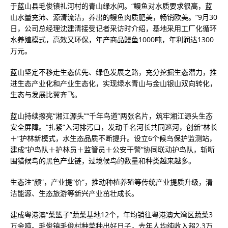
于蓝山县毛俊镇礼河村的青山绿水间。“鳗鱼对水质要求很高，蓝
山水量充沛、源清流洁，养出的鳗鱼肉质肥美，畅销欧美。”9月30
日，公司总经理沈建清接受记者采访时介绍，基地采用工厂化循环
水养殖模式，高效又环保，年产商品鳗鱼1000吨，年利润达1300
万元。
蓝山坚定不移走生态优先、绿色发展之路，充分挖掘生态潜力，推
进生态产业化和产业生态化，实现绿水青山与金山银山双向转化，
生态与发展比翼齐飞。
蓝山持续擦亮“湘江源头”“千年鸟道”两张名片，筑牢湘江源头生态
安全屏障。“扎紧”入河排污口，发动千名河长共同巡河，创新“林长
＋”护林新模式，水生态品质不断提升。设立6个候鸟保护监测站，
建成“护鸟队＋护林员＋监管员＋公安干警”协同联动护鸟队，斩断
围猎候鸟的黑色产业链，过境候鸟的数量和种类越来越多。
生态注“颜”，产业提“价”，推动种植养殖等传统产业提质升级，清
洁能源、生态旅游等新兴产业茁壮成长。
建成粤港澳“菜篮子”蔬菜基地12个，年均销往粤港澳大湾区蔬菜3
万余吨。毛俊镇毛俊村种菜种出好日子，去年人均纯收入超2.3万