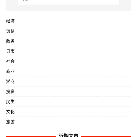
经济
贸易
政务
县市
社会
商业
湘商
投资
民生
文化
旅游
近期文章