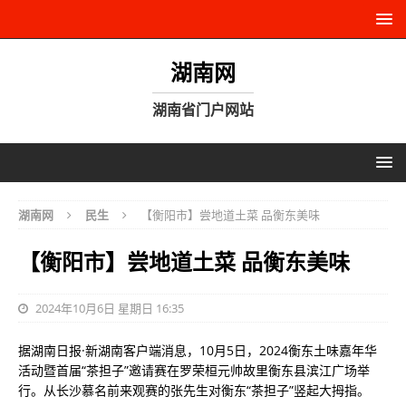
湖南网
湖南省门户网站
湖南网
民生
【衡阳市】尝地道土菜 品衡东美味
【衡阳市】尝地道土菜 品衡东美味
2024年10月6日 星期日 16:35
据湖南日报·新湖南客户端消息，10月5日，2024衡东土味嘉年华
活动暨首届“茶担子”邀请赛在罗荣桓元帅故里衡东县滨江广场举
行。从长沙慕名前来观赛的张先生对衡东“茶担子”竖起大拇指。