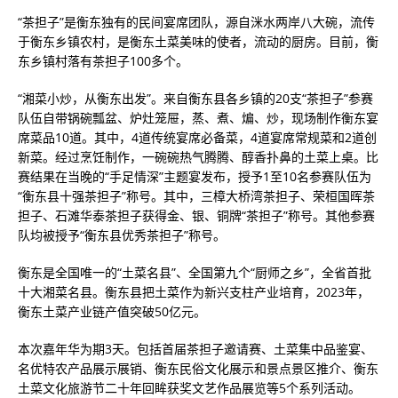
“茶担子”是衡东独有的民间宴席团队，源自洣水两岸八大碗，流传
于衡东乡镇农村，是衡东土菜美味的使者，流动的厨房。目前，衡
东乡镇村落有茶担子100多个。
“湘菜小炒，从衡东出发”。来自衡东县各乡镇的20支“茶担子”参赛
队伍自带锅碗瓢盆、炉灶笼屉，蒸、煮、煸、炒，现场制作衡东宴
席菜品10道。其中，4道传统宴席必备菜，4道宴席常规菜和2道创
新菜。经过烹饪制作，一碗碗热气腾腾、醇香扑鼻的土菜上桌。比
赛结果在当晚的“手足情深”主题宴发布，授予1至10名参赛队伍为
“衡东县十强茶担子”称号。其中，三樟大桥湾茶担子、荣桓国晖茶
担子、石滩华泰茶担子获得金、银、铜牌“茶担子”称号。其他参赛
队均被授予“衡东县优秀茶担子”称号。
衡东是全国唯一的“土菜名县”、全国第九个“厨师之乡”，全省首批
十大湘菜名县。衡东县把土菜作为新兴支柱产业培育，2023年，
衡东土菜产业链产值突破50亿元。
本次嘉年华为期3天。包括首届茶担子邀请赛、土菜集中品鉴宴、
名优特农产品展示展销、衡东民俗文化展示和景点景区推介、衡东
土菜文化旅游节二十年回眸获奖文艺作品展览等5个系列活动。