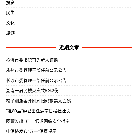
投资
民生
文化
旅游
近期文章
株洲市委书记再为新人证婚
永州市委管理干部任前公示公告
长沙市委管理干部任前公示公告
湖南一居民楼火灾致5死2伤
橘子洲游客齐刷刷扫码抢票太震撼
“准80后”钟君出任湖南日报社社长
网警发出“五一”假期网络安全指南
中消协发布“五一”消费提示