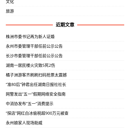
文化
旅游
近期文章
株洲市委书记再为新人证婚
永州市委管理干部任前公示公告
长沙市委管理干部任前公示公告
湖南一居民楼火灾致5死2伤
橘子洲游客齐刷刷扫码抢票太震撼
“准80后”钟君出任湖南日报社社长
网警发出“五一”假期网络安全指南
中消协发布“五一”消费提示
“探店”网红白冰偷税超900万元被查
永州娘家人现场助威