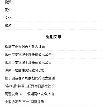
投资
民生
文化
旅游
近期文章
株洲市委书记再为新人证婚
永州市委管理干部任前公示公告
长沙市委管理干部任前公示公告
湖南一居民楼火灾致5死2伤
橘子洲游客齐刷刷扫码抢票太震撼
“准80后”钟君出任湖南日报社社长
网警发出“五一”假期网络安全指南
中消协发布“五一”消费提示