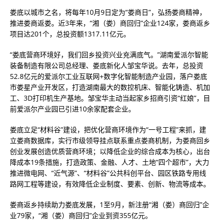
娄底以城市之名，将每年10月9日定为“娄商日”，弘扬娄商精神，
推进娄商返娄。近3年来，“湘（娄）商回归”企业124家，娄商返乡
项目达201个，总投资额1317.11亿元。
“娄底营商环境好，我们回乡投资兴业充满底气。”湖南爱派尔智能
装备制造有限公司总经理、娄底新化人邹宝华说。去年，总投资
52.8亿元的爱派尔工业互联网+数字化智能制造产业园，落户娄底
市娄星产业开发区，打造湖南最大的数控机床、智能化铸造、机加
工、3D打印机生产基地。邹宝华主动当起家乡招商引资“红娘”，目
前爱派尔产业园已引进10余家配套企业。
娄底立足“材料谷”建设，把优化营商环境作为“一号工程”来抓，建
立娄商数据库，实行市级领导挂点联系重点娄商机制，为娄商回乡
创业发展创造优质营商环境；以降低企业的综合成本为核心，出台
降成本19条措施，打造政策、金融、人才、土地“四个超市”，大力
推进微电网、“近气源”、“材料谷”公共科创平台、园区铁路专用线
路网工程等建设，有效降低企业制度、要素、创新、物流等成本。
娄商返乡持续助力娄底发展，1至9月，新注册“湘（娄）商回归”企
业79家，“湘（娄）商回归”企业到资355亿元。