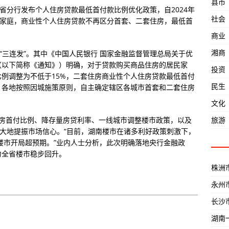
县市
省分行发布个人住房贷款最低首付款比例优化政策，自2024年
社会
民家庭，商业性个人住房贷款不再区分首套、二套住房，最低首
商业
湘商
“三连发”。其中《中国人民银行 国家金融监督管理总局关于优
（以下简称《通知》）明确，对于贷款购买商品住房的居民家
投资
例调整为不低于15%，二套住房商业性个人住房贷款最低首付
民生
，各地按照因城施策原则，自主确定辖区各城市首套和二套住房
文化
旅游
套房首付比例、降存量房贷利率、一线城市调整楼市政策，以及
极大地提振市场信心。“目前，湖南楼市在诸多利好政策刺激下，
’楼市开局超预期。”业内人士分析，此次明确落地央行金融政
力全省楼市稳步回升。
株洲
永州
长沙
湖南