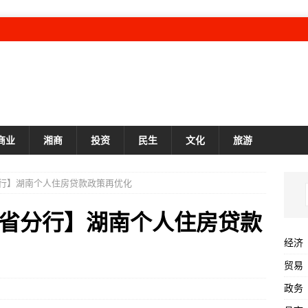
商业
湘商
投资
民生
文化
旅游
行】湖南个人住房贷款政策再优化
省分行】湖南个人住房贷款
经济
贸易
政务