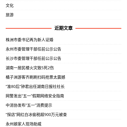
文化
旅游
近期文章
株洲市委书记再为新人证婚
永州市委管理干部任前公示公告
长沙市委管理干部任前公示公告
湖南一居民楼火灾致5死2伤
橘子洲游客齐刷刷扫码抢票太震撼
“准80后”钟君出任湖南日报社社长
网警发出“五一”假期网络安全指南
中消协发布“五一”消费提示
“探店”网红白冰偷税超900万元被查
永州娘家人现场助威