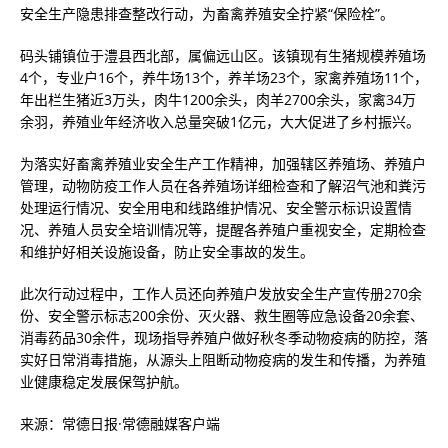
安全生产隐患排查整改行动，为畜禽养殖安全拧紧“保险栓”。
码头铺镇位于澧县西北部，属偏远山区。该镇现有生猪规模养殖场
4个，专业户16个，养牛场13个，养羊场23个，家禽养殖场11个，
年出栏生猪近3万头，肉牛1200余头，肉羊2700余头，家禽34万
余羽，养殖业年经济收入总量突破1亿元，大大促进了乡村振兴。
为落实好畜禽养殖业安全生产工作精神，加强辖区养殖场、养殖户
管理，动物防疫工作人员在各养殖场详细检查和了解沼气池和粪污
处理运行情况、安全用电和线路维护情况、安全警示标识设置情
况、养殖人员安全培训情况等，提醒各养殖户重视安全，定期检查
和维护好相关设施设备，防止安全事故的发生。
此次行动过程中，工作人员还向养殖户发放安全生产宣传册270余
份、安全警示标志200余份、灭火器、救生圈等应急设备20余套、
消毒药品30余件，现场指导养殖户做好秋冬季动物疫病的防控，落
实好日常消毒措施，从源头上阻断动物疫病的发生和传播，为养殖
业健康稳定发展保驾护航。
来源：常德日报·常德融媒客户端