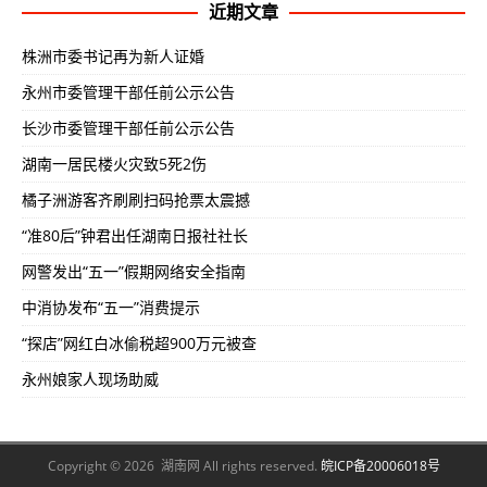
近期文章
株洲市委书记再为新人证婚
永州市委管理干部任前公示公告
长沙市委管理干部任前公示公告
湖南一居民楼火灾致5死2伤
橘子洲游客齐刷刷扫码抢票太震撼
“准80后”钟君出任湖南日报社社长
网警发出“五一”假期网络安全指南
中消协发布“五一”消费提示
“探店”网红白冰偷税超900万元被查
永州娘家人现场助威
Copyright © 2026 湖南网 All rights reserved.
皖ICP备20006018号