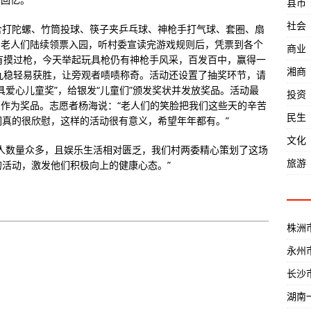
县市
社会
含打陀螺、竹筒投球、筷子夹乒乓球、神枪手打气球、套圈、扇
分，老人们陆续领票入园，听村委宣读完游戏规则后，凭票到各个
商业
有摸过枪，今天举起玩具枪仍有神枪手风采，百发百中，赢得一
湘商
九稳轻易获胜，让旁观者啧啧称奇。活动还设置了抽奖环节，请
最具爱心儿童奖”，给银发“儿童们”颁发奖状并发放奖品。活动最
投资
只鸡作为奖品。志愿者杨海说：“老人们的笑脸把我们这些天的辛苦
民生
真的很欣慰，这样的活动很有意义，希望年年都有。”
文化
人数量众多，且娱乐生活相对匮乏，我们村两委精心策划了这场
旅游
活动，激发他们积极向上的健康心态。”
株洲
永州
长沙
湖南