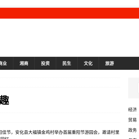
商业
湘商
投资
民生
文化
旅游
趣
经济
贸易
政务
重阳佳节，安化县大福镇金鸡村举办首届重阳节游园会，邀请村里
的回忆。