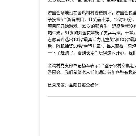
游园会场地设在金鸡村村委楼前坪，游园会包
子投篮6个游玩项目，且奖品丰厚。13时30
项目区开始游戏。85岁的彭育生，退役后就没
箱牛奶。81岁的刘金花拿筷子夹乒乓球，十拿
志愿者评选出10名“最具活力儿童奖”和10名“
后，随机抽奖50名“幸运儿童”，每人获得一
一下子赶跑了，看到长辈们玩得这么开心，我们
金鸡村党支部书记杨军表示：“鉴于农村空巢老
游园会。我们希望老人们能通过参加各种有趣的
信息来源：益阳日报全媒体