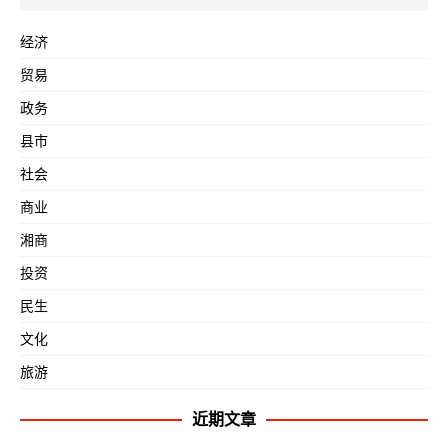
经济
贸易
政务
县市
社会
商业
湘商
投资
民生
文化
旅游
近期文章