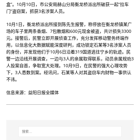
盒”。10月10日，市公安局赫山分局衡龙桥派出所破获一起“拉车
门”盗窃案，抓获3名涉案人员。
10月1日，衡龙桥派出所接到陈先生报警，称停放在衡龙桥镇某广
场的车子里两条香烟、7包散烟和600元现金被盗，共计损失3300
元。接警后，民警立即开展侦查工作，充分发挥移动警务终端作
用，以信息化大数据赋能深度研判，成功锁定石某等3名涉案人员
的身份，并发现他们于10月6日沿着319国道逃往宁乡的轨迹。民
警一边沿线开展调查，一边与3人的亲属取得联系，动员亲属规劝3
人投案自首，争取宽大处理。10月9日，在民警的强大心理攻势
下，3人悉数到案。经讯问，石某等人对其盗窃车内财物一事供认
不讳。
信息来源：益阳日报全媒体