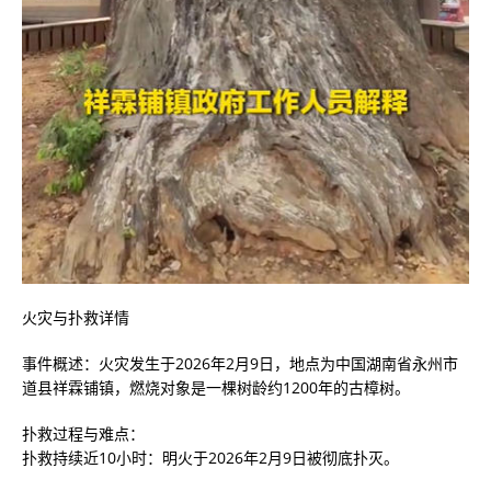
火灾与扑救详情
‌事件概述‌：火灾发生于‌2026年2月9日‌，地点为‌中国湖南省永州市
道县祥霖铺镇‌，燃烧对象是一棵‌树龄约1200年的古樟树‌。‌‌
‌扑救过程与难点‌：
‌扑救持续近10小时‌：明火于2026年2月9日被彻底扑灭。‌‌