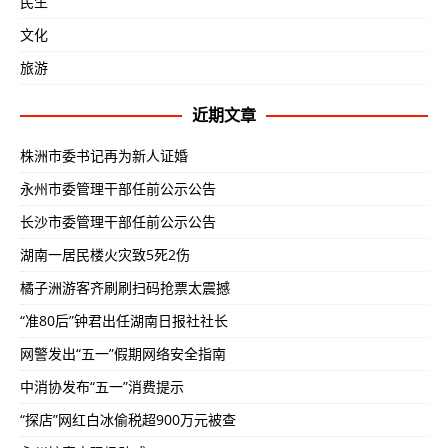
民生
文化
旅游
近期文章
株洲市委书记再为新人证婚
永州市委管理干部任前公示公告
长沙市委管理干部任前公示公告
湖南一居民楼火灾致5死2伤
橘子洲游客齐刷刷扫码抢票太震撼
“准80后”钟君出任湖南日报社社长
网警发出“五一”假期网络安全指南
中消协发布“五一”消费提示
“探店”网红白冰偷税超900万元被查