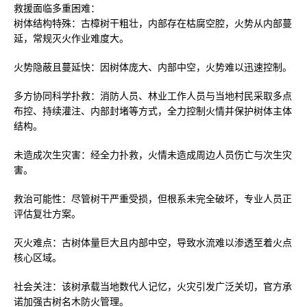
‌救援面临多重困难‌：
‌树体结构特殊‌：古樟树干粗壮，内部存在枯腐空腔，火势从内部蔓
延，常规灭火作业难度大。‌‌
‌火势隐蔽且蔓延快‌：因树体庞大、内部中空，火势难以迅速控制。‌‌
‌多方协同科学扑救‌：消防人员、林业工作人员与当地村民采取‌多点
布控、持续灌注、内部封堵‌等方式，全力控制火情并保护树体主体
结构。‌‌
‌未造成次生灾害‌：经全力扑救，火情‌未造成周边人员伤亡与次生灾
害‌。‌‌
‌救治可能性‌：尽管树干严重受损，但根系未完全破坏，专业人员正
评估复壮方案。‌‌
‌灭火难点‌：古树体量巨大且内部中空，导致水流难以渗透至着火点
核心区域。‌‌
‌社会关注‌：该树承载当地数代人记忆，火灾引发广泛关切，官方承
诺加强古树名木防火管理。‌‌