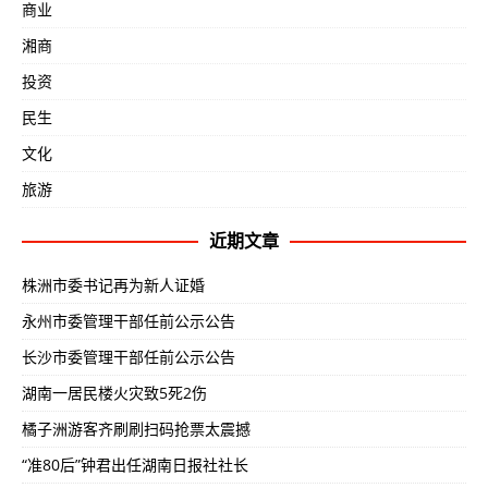
商业
湘商
投资
民生
文化
旅游
近期文章
株洲市委书记再为新人证婚
永州市委管理干部任前公示公告
长沙市委管理干部任前公示公告
湖南一居民楼火灾致5死2伤
橘子洲游客齐刷刷扫码抢票太震撼
“准80后”钟君出任湖南日报社社长